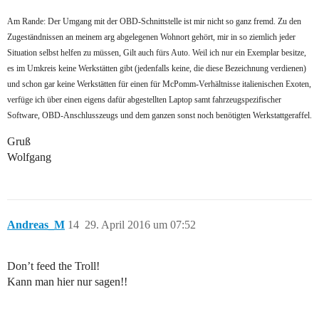
Am Rande: Der Umgang mit der OBD-Schnittstelle ist mir nicht so ganz fremd. Zu den
Zugeständnissen an meinem arg abgelegenen Wohnort gehört, mir in so ziemlich jeder
Situation selbst helfen zu müssen, Gilt auch fürs Auto. Weil ich nur ein Exemplar besitze,
es im Umkreis keine Werkstätten gibt (jedenfalls keine, die diese Bezeichnung verdienen)
und schon gar keine Werkstätten für einen für McPomm-Verhältnisse italienischen Exoten,
verfüge ich über einen eigens dafür abgestellten Laptop samt fahrzeugspezifischer
Software, OBD-Anschlusszeugs und dem ganzen sonst noch benötigten Werkstattgeraffel.
Gruß
Wolfgang
Andreas_M
14
29. April 2016 um 07:52
Don’t feed the Troll!
Kann man hier nur sagen!!