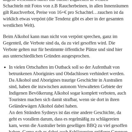
Schachteln mit Fotos von z.B Raucherbeinen, in allen Innenräumen
gilt Rauchverbot, Preise von 16+€ pro Schachtel…rauchen ist da
wirklich etwas verpönt (die Tendenz gibt es aber in der gesamten
westlichen Welt).
Beim Alkohol kann man nicht von verpönt sprechen, ganz im
Gegenteil, die Verbote sind da, da zu viel gesoffen wird. Die
Verbote gelten nur für bestimmte öffentliche Plätze und sind hier
aus unterschiedlichen Gründen ausgesprochen.
In vielen Ortschaften im Outback soll so der Aufenthalt von
betrunkenen Aboriginies und Obdachlosen verhindert werden.
Da Alkohol und Aborigines traurige Geschichte in Australien
sind, haben die inzwischen autonom Verwalteten Gebiete der
Indigenen Bevölkerung Alkohol sogar komplett verboten, auch
Touristen machen sich damit strafbar, wenn sie dort in ihren
Geländewägen Alkohol dabei haben.
An den Stränden Sydneys ist das eine andere Geschichte, da
geht es vorallem darum, dass es regelmäßig zu schlägereien
kam, wenn die Australier beim geselligen BBQ zu viel gesoffen
haben. Gerne gab es dabei auch Schlägereien größerer Gruppen.