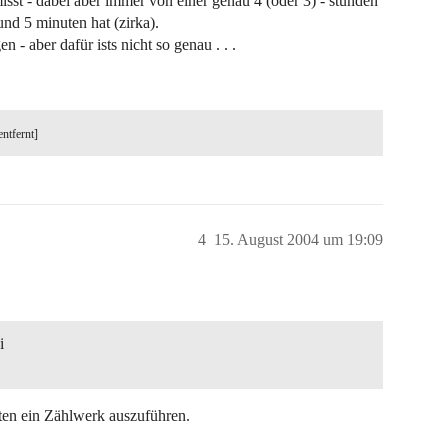
sst - dabei aber immer von einer genau 4 (oder 3) - stunden
und 5 minuten hat (zirka).
 - aber dafür ists nicht so genau . . .
entfernt]
4
15. August 2004 um 19:09
i
iten ein Zählwerk auszuführen.