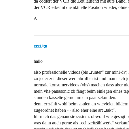
da codiert der VCR die Zeit laufend mit aufs Band, 
der VCR erkennt die aktuelle Position wieder, ohne
A-
vertigo
hallo
also professionelle videos (bis „runter“ zur mini-dv) 
zu jeder zeit dieser wert abrufbar ist und man nach
normale konsumervideos (vhs) machen dass aber nic
mein vhs-panasonic zb fängt beim einlegen eines tap
stunden kassette gerne um ein paar sekunden.
denn er zählt wohl beim spulen an wievielen bildern e
zugeordnet haben - - also eher eine art „takt“.
für mich das genaueste system, obwohl wie gesagt be
was dann auch gerne als „echtzeitzählwerk“ verkauft