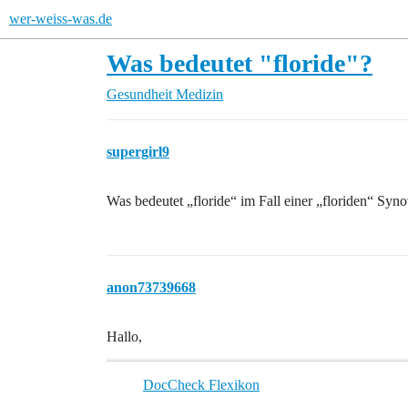
wer-weiss-was.de
Was bedeutet "floride"?
Gesundheit
Medizin
supergirl9
Was bedeutet „floride“ im Fall einer „floriden“ Synov
anon73739668
Hallo,
DocCheck Flexikon