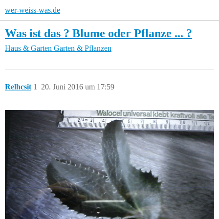
wer-weiss-was.de
Was ist das ? Blume oder Pflanze ... ?
Haus & Garten
Garten & Pflanzen
Relhcsit
1
20. Juni 2016 um 17:59