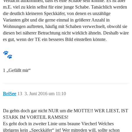
Verdacht aufkommen, dass es eine Schabe sein könnte. Es ist aber
m.E. viel zu klein selbst für eine junge Schabe. Tatsächlich werden
die deutlich kleineren Speckkäfer, von denen es unzählige
Varianten gibt und die gerne einmal in größerer Anzahl in
Wohnungen auftreten, häufig mit Schaben verwechselt, obwohl sie
diesen bei näherer Betrachtung nicht wirklich ähneln. Deshalb wäre
es gut, wenn der TE ein besseres Bild einstellen könnte.
1 „Gefällt mir“
BriSee
13
3. Juni 2016 um 11:10
Da gehts doch gar nicht NUR um die MOTTE!! WER LIEST, IST
STARK IM VORTEIL RAMSES!
Es geht doch in zweiter Linie ums braune Viecherl Welches
übrigens kein „Speckkäfer“ ist! Wer mitreden will, sollte schon