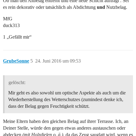
Ob man den Altbelag entfernt und eine neue Schicht aufträgt . Sei
es rein dekorativ oder tatsächlich als Abdichtung
und
Nutzbelag.
MfG
duck313
1 „Gefällt mir“
GrubeSonne
5
24. Juni 2016 um 09:53
gelöscht:
Mir geht es also sowohl um optische Aspekte als auch um die
Wiederherstellung des Wetterschutzes (zumindest denke ich,
dass der Belag gegen Feuchtigkeit schützt.
Meine Eltern haben den gleichen Belag auf ihrer Terrasse. Ich, an
Deiner Stelle, würde den gegen etwas anderes austauschen oder
abdecken
(mit Holzdielen o. ä.)
, da das Zeug sauglatt wird, wenn es