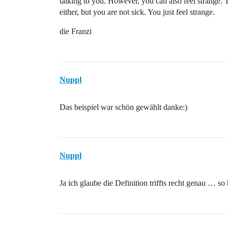
talking to you. However, you can also feel strange. 
either, but you are not sick. You just feel strange.
die Franzi
Nuppl
Das beispiel war schön gewählt danke:)
Nuppl
Ja ich glaube die Definition triffts recht genau … so 