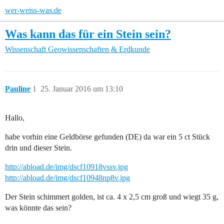
wer-weiss-was.de
Was kann das für ein Stein sein?
Wissenschaft
Geowissenschaften & Erdkunde
Pauline
1
25. Januar 2016 um 13:10
Hallo,
habe vorhin eine Geldbörse gefunden (DE) da war ein 5 ct Stück
drin und dieser Stein.
http://abload.de/img/dscf10918vssv.jpg
http://abload.de/img/dscf10948np8v.jpg
Der Stein schimmert golden, ist ca. 4 x 2,5 cm groß und wiegt 35 g,
was könnte das sein?