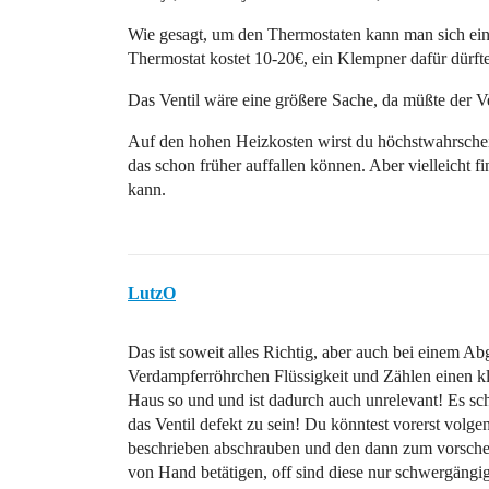
Wie gesagt, um den Thermostaten kann man sich einf
Thermostat kostet 10-20€, ein Klempner dafür dürfte
Das Ventil wäre eine größere Sache, da müßte der V
Auf den hohen Heizkosten wirst du höchstwahrscheinl
das schon früher auffallen können. Aber vielleicht f
kann.
LutzO
Das ist soweit alles Richtig, aber auch bei einem Abg
Verdampferröhrchen Flüssigkeit und Zählen einen kle
Haus so und und ist dadurch auch unrelevant! Es sc
das Ventil defekt zu sein! Du könntest vorerst vol
beschrieben abschrauben und den dann zum vorsche
von Hand betätigen, off sind diese nur schwergängi