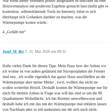
Nur wenn dieser Selbsttest positiv ausgefallen ist und/oder du eine
Heizwertanalyse mit positivem Ergebnis gemacht hast (dafür gibt es
kostenlose, selbsterklärende Tools im Internet), lohnt es sich
überhaupt sich Gedanken darüber zu machen, was die
Wärmepumpe kosten würde.
4 „Gefällt mir“
Josef_M_ller
5
31. Mai 2026 um 08:32
Hallo vielen Dank für diesen Tipp. Mein Haus bzw der Anbau wo
ich wohne ist von außen gedämmt mit Styroporplatten die Fenster
sind neu . ich wollte eigentlich das ganze Haus anschließen an die
Wärmepumpe aber meine Mieter , zwei, wollten das nicht sie
wollen weiterhin Heizöl. Deshalb kommt die Wärmepumpe nur für
mich für meinen Anbau in Frage was will das sind so um die 80
Quadratmeter Wohnfläche. Ich bin Rentner umweltbewusst und
deshalb habe ich mir das mit der Wärmepumpe mal erklären lassen
von Nachbarn aber so toll auskennen tun die sich auch nicht.