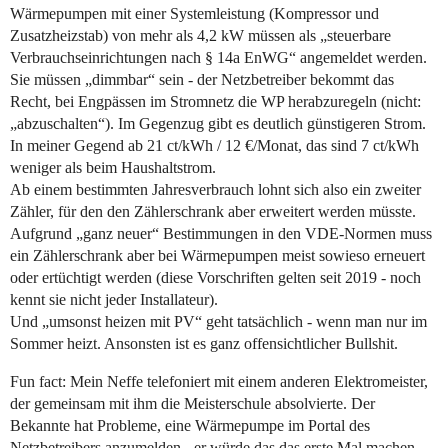
Wärmepumpen mit einer Systemleistung (Kompressor und
Zusatzheizstab) von mehr als 4,2 kW müssen als „steuerbare
Verbrauchseinrichtungen nach § 14a EnWG“ angemeldet werden.
Sie müssen „dimmbar“ sein - der Netzbetreiber bekommt das
Recht, bei Engpässen im Stromnetz die WP herabzuregeln (nicht:
„abzuschalten“). Im Gegenzug gibt es deutlich günstigeren Strom.
In meiner Gegend ab 21 ct/kWh / 12 €/Monat, das sind 7 ct/kWh
weniger als beim Haushaltstrom.
Ab einem bestimmten Jahresverbrauch lohnt sich also ein zweiter
Zähler, für den den Zählerschrank aber erweitert werden müsste.
Aufgrund „ganz neuer“ Bestimmungen in den VDE-Normen muss
ein Zählerschrank aber bei Wärmepumpen meist sowieso erneuert
oder ertüchtigt werden (diese Vorschriften gelten seit 2019 - noch
kennt sie nicht jeder Installateur).
Und „umsonst heizen mit PV“ geht tatsächlich - wenn man nur im
Sommer heizt. Ansonsten ist es ganz offensichtlicher Bullshit.
Fun fact: Mein Neffe telefoniert mit einem anderen Elektromeister,
der gemeinsam mit ihm die Meisterschule absolvierte. Der
Bekannte hat Probleme, eine Wärmepumpe im Portal des
Netzbetreibers anzumelden - er würde das das erste Mal machen.