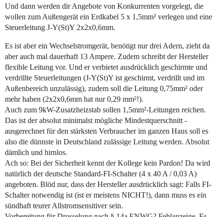
Und dann werden dir Angebote von Konkurrenten vorgelegt, die
wollen zum Außengerät ein Erdkabel 5 x 1,5mm² verlegen und eine
Steuerleitung J-Y(St)Y 2x2x0,6mm.
Es ist aber ein Wechselstromgerät, benötigt nur drei Adern, zieht da
aber auch mal dauerhaft 13 Ampere. Zudem schreibt der Hersteller
flexible Leitung vor. Und er verbietet ausdrücklich geschirmte und
verdrillte Steuerleitungen (J-Y(St)Y ist geschirmt, verdrillt und im
Außenbereich unzulässig), zudem soll die Leitung 0,75mm² oder
mehr haben (2x2x0,6mm hat nur 0,29 mm²!).
Auch zum 9kW-Zusatzheizstab sollen 1,5mm²-Leitungen reichen.
Das ist der absolut minimalst mögliche Mindestquerschnitt -
ausgerechnet für den stärksten Verbraucher im ganzen Haus soll es
also die dünnste in Deutschland zulässige Leitung werden. Absolut
dämlich und hirnlos.
Ach so: Bei der Sicherheit kennt der Kollege kein Pardon! Da wird
natürlich der deutsche Standard-FI-Schalter (4 x 40 A / 0,03 A)
angeboten. Blöd nur, dass der Hersteller ausdrücklich sagt: Falls FI-
Schalter notwendig ist (ist er meistens NICHT!), dann muss es ein
sündhaft teurer Allstromsensitiver sein.
Vorbereitung für Drosselung nach § 14a ENWG? Fehlanzeige. Es