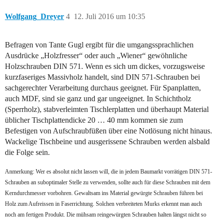
Wolfgang_Dreyer
4
12. Juli 2016 um 10:35
Befragen von Tante Gugl ergibt für die umgangssprachlichen
Ausdrücke „Holzfresser“ oder auch „Wiener“ gewöhnliche
Holzschrauben DIN 571. Wenn es sich um dickes, vorzugsweise
kurzfaseriges Massivholz handelt, sind DIN 571-Schrauben bei
sachgerechter Verarbeitung durchaus geeignet. Für Spanplatten,
auch MDF, sind sie ganz und gar ungeeignet. In Schichtholz
(Sperrholz), stabverleimten Tischlerplatten und überhaupt Material
üblicher Tischplattendicke 20 … 40 mm kommen sie zum
Befestigen von Aufschraubfüßen über eine Notlösung nicht hinaus.
Wackelige Tischbeine und ausgerissene Schrauben werden alsbald
die Folge sein.
Anmerkung: Wer es absolut nicht lassen will, die in jedem Baumarkt vorrätigen DIN 571-
Schrauben an suboptimaler Stelle zu verwenden, sollte auch für diese Schrauben mit dem
Kerndurchmesser vorbohren. Gewaltsam ins Material gewürgte Schrauben führen bei
Holz zum Aufreissen in Faserrichtung. Solchen verbreiteten Murks erkennt man auch
noch am fertigen Produkt. Die mühsam reingewürgten Schrauben halten längst nicht so