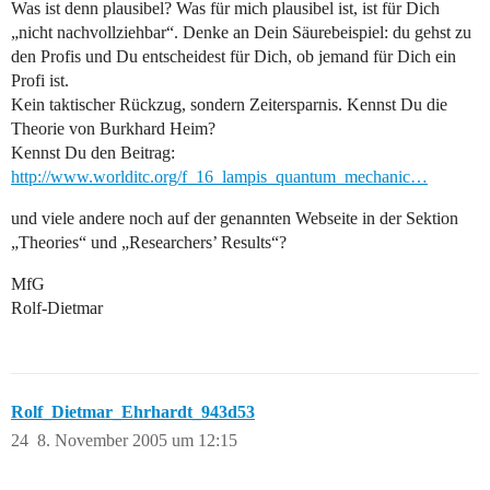
Was ist denn plausibel? Was für mich plausibel ist, ist für Dich
„nicht nachvollziehbar“. Denke an Dein Säurebeispiel: du gehst zu
den Profis und Du entscheidest für Dich, ob jemand für Dich ein
Profi ist.
Kein taktischer Rückzug, sondern Zeitersparnis. Kennst Du die
Theorie von Burkhard Heim?
Kennst Du den Beitrag:
http://www.worlditc.org/f_16_lampis_quantum_mechanic…
und viele andere noch auf der genannten Webseite in der Sektion
„Theories“ und „Researchers’ Results“?
MfG
Rolf-Dietmar
Rolf_Dietmar_Ehrhardt_943d53
24
8. November 2005 um 12:15