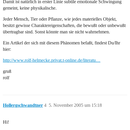
Damit ist natürlich in erster Linie subtile emotionale Schwingung
gemeint, keine physikalische.
Jeder Mensch, Tier oder Pflanze, wie jedes materielles Objekt,
besitzt gewisse Charaktereigenschaften, die bewußt oder unbewußt
übertragbar sind. Sonst könnte man sie nicht wahrnehmen.
Ein Artikel der sich mit diesem Phänomen befaßt, findest Du/Ihr
hier:
http://www.rolf-helmecke.privat.t-online.de/literatu…
gruß
rolf
Hollergschwandtner
4
5. November 2005 um 15:18
Hi!