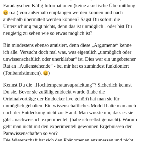
Faradayschen Käfig Informationen (keine akustische Übermittlung
o.ä.) von außerhalb empfangen werden können und nach
außerhalb übermittelt werden können? Sagst Du sofort: die
Untersuchung taugt nichts, denn das ist unmöglich - oder bist Du
neugierig zu sehen wie so etwas möglich ist?
Bin mindestens ebenso amüsiert, denn diese „Argumente“ kenne
ich alle. Versucht doch mal was, was eigentlich „unmöglich oder
unwissenschaftlich oder unerklärbar“ ist. Dies war ein ungebetener
Rat an „Außenstehende“ - bei mir hat es zumindest funktioniert
(Tonbandstimmen).
)
Kennst Du die „Hochtemperatursupraleitung“? Sicherlich kennst
Du sie. Bevor sie zufällig entdeckt wurde (habe die
Originalvorträge der Entdecker live gehört) hat man sie für
unmöglich gehalten. Ein wissenschaftliches Modell hatte man auch
nach der Entdeckung nicht zur Hand. Man wusste nur, dass es sie
gibt - nachweislich experimentell (habe ich selbst gemacht). Warum
geht man nicht mit den experimentell gewonnen Ergebnissen der
Parawissenschaften so vor?
Die Wissenschaft hat sich den Phänomenen anzupassen und nicht