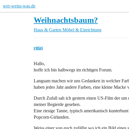
wer-weiss-was.de
Weihnachtsbaum?
Haus & Garten
Möbel & Einrichtung
ritizi
Hallo,
hoffe ich bin halbwegs im richtigen Forum.
Langsam machen wir uns Gedanken in welcher Farb
haben jedes Jahr andere Farben, eine kleine Macke v
Durch Zufall sah ich gestern einen US-Film der um d
meiner Begierde gesehen.
Eine riesige Tanne, typisch amerikanisch kunterbu
Popcorn-Girlanden.
Weiss einer von euch zufällig wo ich ein Bild ein