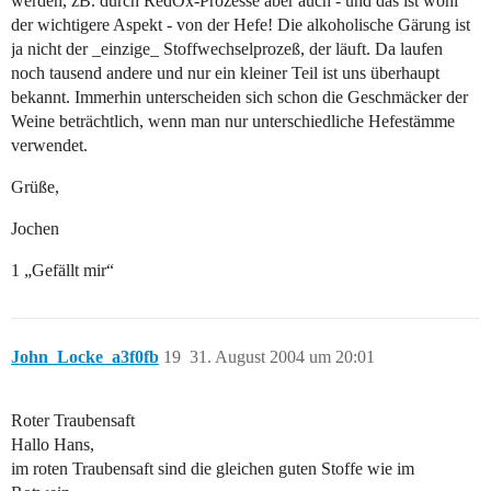
werden, zB. durch RedOx-Prozesse aber auch - und das ist wohl
der wichtigere Aspekt - von der Hefe! Die alkoholische Gärung ist
ja nicht der _einzige_ Stoffwechselprozeß, der läuft. Da laufen
noch tausend andere und nur ein kleiner Teil ist uns überhaupt
bekannt. Immerhin unterscheiden sich schon die Geschmäcker der
Weine beträchtlich, wenn man nur unterschiedliche Hefestämme
verwendet.
Grüße,
Jochen
1 „Gefällt mir“
John_Locke_a3f0fb
19
31. August 2004 um 20:01
Roter Traubensaft
Hallo Hans,
im roten Traubensaft sind die gleichen guten Stoffe wie im