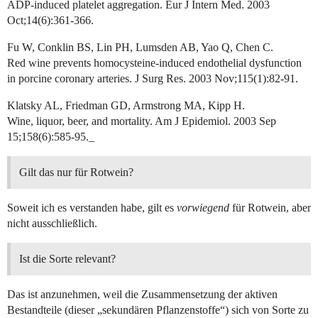
ADP-induced platelet aggregation. Eur J Intern Med. 2003
Oct;14(6):361-366.
Fu W, Conklin BS, Lin PH, Lumsden AB, Yao Q, Chen C.
Red wine prevents homocysteine-induced endothelial dysfunction
in porcine coronary arteries. J Surg Res. 2003 Nov;115(1):82-91.
Klatsky AL, Friedman GD, Armstrong MA, Kipp H.
Wine, liquor, beer, and mortality. Am J Epidemiol. 2003 Sep
15;158(6):585-95._
Gilt das nur für Rotwein?
Soweit ich es verstanden habe, gilt es
vorwiegend
für Rotwein, aber
nicht ausschließlich.
Ist die Sorte relevant?
Das ist anzunehmen, weil die Zusammensetzung der aktiven
Bestandteile (dieser „sekundären Pflanzenstoffe“) sich von Sorte zu