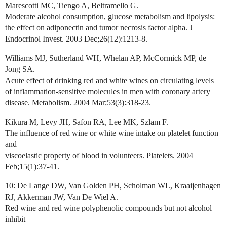
Marescotti MC, Tiengo A, Beltramello G.
Moderate alcohol consumption, glucose metabolism and lipolysis:
the effect on adiponectin and tumor necrosis factor alpha. J
Endocrinol Invest. 2003 Dec;26(12):1213-8.
Williams MJ, Sutherland WH, Whelan AP, McCormick MP, de
Jong SA.
Acute effect of drinking red and white wines on circulating levels
of inflammation-sensitive molecules in men with coronary artery
disease. Metabolism. 2004 Mar;53(3):318-23.
Kikura M, Levy JH, Safon RA, Lee MK, Szlam F.
The influence of red wine or white wine intake on platelet function
and
viscoelastic property of blood in volunteers. Platelets. 2004
Feb;15(1):37-41.
10: De Lange DW, Van Golden PH, Scholman WL, Kraaijenhagen
RJ, Akkerman JW, Van De Wiel A.
Red wine and red wine polyphenolic compounds but not alcohol
inhibit