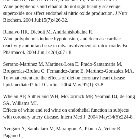
Wine polyphenols and ethanol do not significantly scavenge
superoxide nor affect endothelial nitric oxide production. J Nutr
Biochem. 2004 Jul;15(7):426-32.
Ranaivo HR, Diebolt M, Andriantsitohaina R.
Wine polyphenols induce hypotension, and decrease cardiac
reactivity and infarct size in rats: involvement of nitric oxide. Br J
Pharmacol. 2004 Jun;142(4):671-8.
Serrano-Martinez M, Martinez-Losa E, Prado-Santamaria M,
Brugarolas-Brufau C, Fernandez-Jarne E, Martinez-Gonzalez MA.
To what extent are the effects of diet on coronary heart disease
lipid-mediated? Int J Cardiol. 2004 May;95(1):35-8.
Whelan AP, Sutherland WH, McCormick MP, Yeoman DJ, de Jong
SA, Williams MJ.
Effects of white and red wine on endothelial function in subjects
with coronary artery disease. Intern Med J. 2004 May;34(5):224-8.
Avogaro A, Sambataro M, Marangoni A, Pianta A, Vettor R,
Pagano C,