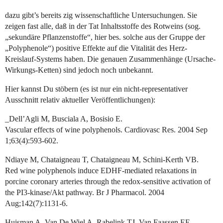
dazu gibt’s bereits zig wissenschaftliche Untersuchungen. Sie
zeigen fast alle, daß in der Tat Inhaltsstoffe des Rotweins (sog.
„sekundäre Pflanzenstoffe“, hier bes. solche aus der Gruppe der
„Polyphenole“) positive Effekte auf die Vitalität des Herz-
Kreislauf-Systems haben. Die genauen Zusammenhänge (Ursache-
Wirkungs-Ketten) sind jedoch noch unbekannt.
Hier kannst Du stöbern (es ist nur ein nicht-representativer
Ausschnitt relativ aktueller Veröffentlichungen):
_Dell’Agli M, Busciala A, Bosisio E.
Vascular effects of wine polyphenols. Cardiovasc Res. 2004 Sep
1;63(4):593-602.
Ndiaye M, Chataigneau T, Chataigneau M, Schini-Kerth VB.
Red wine polyphenols induce EDHF-mediated relaxations in
porcine coronary arteries through the redox-sensitive activation of
the PI3-kinase/Akt pathway. Br J Pharmacol. 2004
Aug;142(7):1131-6.
Huisman A, Van De Wiel A, Rabelink TJ, Van Faassen EE.