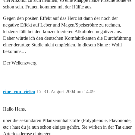
viel Alkohol zu sich nehmen, so eine knappe halbe Flasche sollte es
schon sein. Frauen kommen mit der Hälfte aus.
Gegen den positen Effekt auf das Herz ist dann der noch der
negative Effekt auf Leber und Magen/Speiseröhre zu rechnen,
letzterer fällt bei den konzentrierteren Alkoholen negativer aus.
Daher würde ich den deutschen Kornfabrikanten die Durchführung
einer derartige Studie nicht empfehlen. In diesem Sinne : Wohl
bekomms…
Der Wellenzwerg
eine_von_vielen
15
31. August 2004 um 14:09
Hallo Hans,
über die sekundären Pflanzeninhaltstoffe (Polyphenole, Flavonoide,
etc.) hast du ja nun schon einiges gehört. Sie wirken in der Tat einer
Arteriosklerose eintgegen.