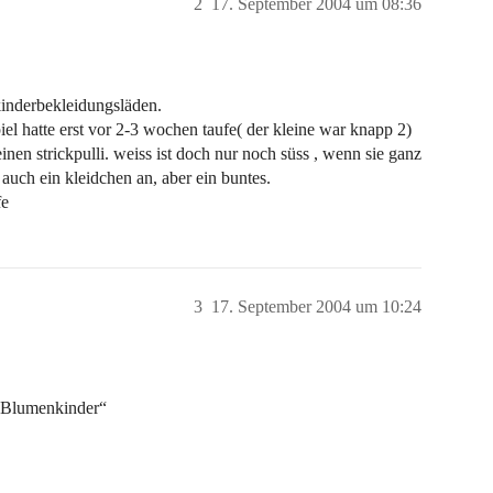
2
17. September 2004 um 08:36
 kinderbekleidungsläden.
l hatte erst vor 2-3 wochen taufe( der kleine war knapp 2)
inen strickpulli. weiss ist doch nur noch süss , wenn sie ganz
 auch ein kleidchen an, aber ein buntes.
fe
3
17. September 2004 um 10:24
 „Blumenkinder“