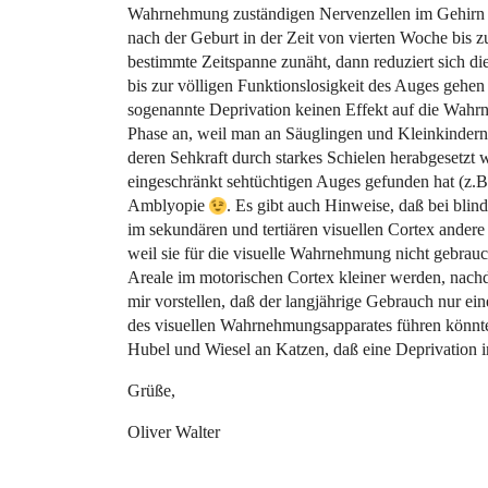
Wahrnehmung zuständigen Nervenzellen im Gehirn 
nach der Geburt in der Zeit von vierten Woche bis 
bestimmte Zeitspanne zunäht, dann reduziert sich d
bis zur völligen Funktionslosigkeit des Auges gehe
sogenannte Deprivation keinen Effekt auf die Wahr
Phase an, weil man an Säuglingen und Kleinkindern
deren Sehkraft durch starkes Schielen herabgesetzt
eingeschränkt sehtüchtigen Auges gefunden hat (z.B
Amblyopie
. Es gibt auch Hinweise, daß bei bli
im sekundären und tertiären visuellen Cortex ande
weil sie für die visuelle Wahrnehmung nicht gebrau
Areale im motorischen Cortex kleiner werden, nach
mir vorstellen, daß der langjährige Gebrauch nur ei
des visuellen Wahrnehmungsapparates führen könnte. 
Hubel und Wiesel an Katzen, daß eine Deprivation i
Grüße,
Oliver Walter