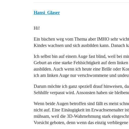
Hansi_Glaser
Hi!
Ein bischen weg vom Thema aber IMHO sehr wichtig 
Kindes wachsen und sich ausbilden kann. Danach ka
Ich selbst bin auf einem Auge fast blind, weil bei m
Geburt an eine starke Fehlsichtigkeit auf dem linke
ausbilden. Auch wenn ich heute eine Brille oder Kon
ich am linken Auge nur verschwommene und undeutl
Darum möchte ich ganz speziell drauf hinweisen, da
Sehhilfe verpasst wird. Ansonsten haben sie bleibe
Wenn beide Augen betroffen sind fällt es meist schnell
nicht auf. Eine Einäugigkeit im Erwachsenenalter ist 
mühsam, weil die 3D-Wahrnehmung stark eingeschrä
Vorsicht geboten, denn wenn das einzig verbliegene 