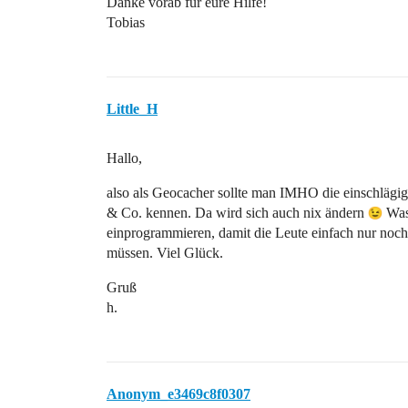
Danke vorab für eure Hilfe!
Tobias
Little_H
Hallo,
also als Geocacher sollte man IMHO die einschläg
& Co. kennen. Da wird sich auch nix ändern
Was 
einprogrammieren, damit die Leute einfach nur noc
müssen. Viel Glück.
Gruß
h.
Anonym_e3469c8f0307