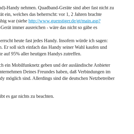
and)-Handy nehmen. Quadband-Geräte sind aber fast nicht zu
t ein, welches das beherrscht: vor 1, 2 Jahren brachte
ähig war (siehe
http://www.guenstiger.de/gt/main.asp?
-Gerät immer ausreichen - wäre das nicht so gäbe es
herrscht heute fast jedes Handy. Insofern würde ich sagen:
n. Er soll sich einfach das Handy seiner Wahl kaufen und
te auf 95% aller heutigen Handys zutreffen.
ch ein Mobilfunknetz geben und der ausländische Anbieter
ternehmen Deines Freundes haben, daß Verbindungen im
 möglich sind. Allerdings sind die deutschen Netzbetreiber
t es gar nichts zu beachten.