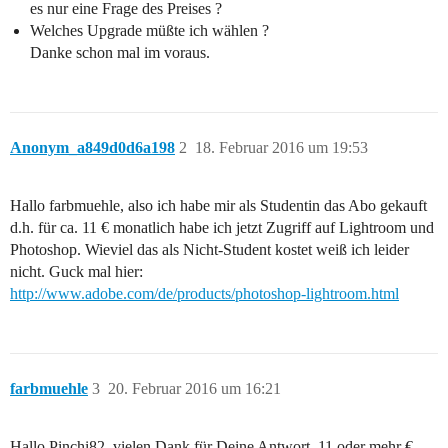
es nur eine Frage des Preises ?
Welches Upgrade müßte ich wählen ?
Danke schon mal im voraus.
Anonym_a849d0d6a198
2
18. Februar 2016 um 19:53
Hallo farbmuehle, also ich habe mir als Studentin das Abo gekauft
d.h. für ca. 11 € monatlich habe ich jetzt Zugriff auf Lightroom und
Photoshop. Wieviel das als Nicht-Student kostet weiß ich leider
nicht. Guck mal hier:
http://www.adobe.com/de/products/photoshop-lightroom.html
farbmuehle
3
20. Februar 2016 um 16:21
Hallo Pinchi82, vielen Dank für Deine Antwort. 11 oder mehr €