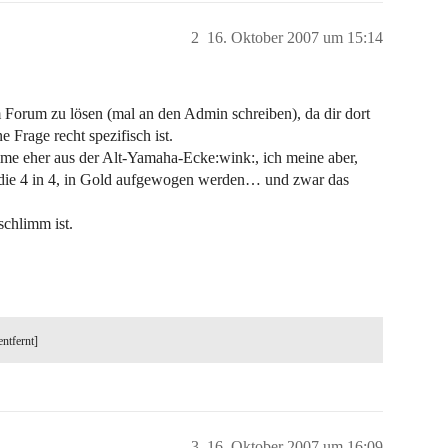
2
16. Oktober 2007 um 15:14
em Forum zu lösen (mal an den Admin schreiben), da dir dort
 Frage recht spezifisch ist.
mme eher aus der Alt-Yamaha-Ecke:wink:, ich meine aber,
 die 4 in 4, in Gold aufgewogen werden… und zwar das
schlimm ist.
entfernt]
3
16. Oktober 2007 um 16:09