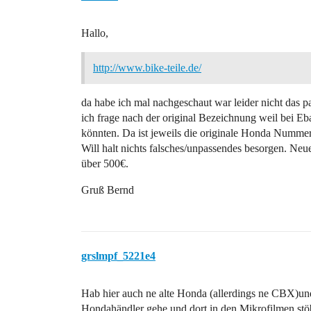
Hallo,
http://www.bike-teile.de/
da habe ich mal nachgeschaut war leider nicht das p
ich frage nach der original Bezeichnung weil bei Eb
könnten. Da ist jeweils die originale Honda Numm
Will halt nichts falsches/unpassendes besorgen. Neu
über 500€.
Gruß Bernd
grslmpf_5221e4
Hab hier auch ne alte Honda (allerdings ne CBX)un
Hondahändler gehe und dort in den Mikrofilmen stöb