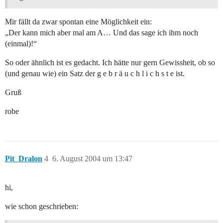
Mir fällt da zwar spontan eine Möglichkeit ein:
„Der kann mich aber mal am A… Und das sage ich ihm noch
(einmal)!“
So oder ähnlich ist es gedacht. Ich hätte nur gern Gewissheit, ob so
(und genau wie) ein Satz der g e b r ä u c h l i c h s t e ist.
Gruß
robe
Pit_Dralon
4
6. August 2004 um 13:47
hi,
wie schon geschrieben: