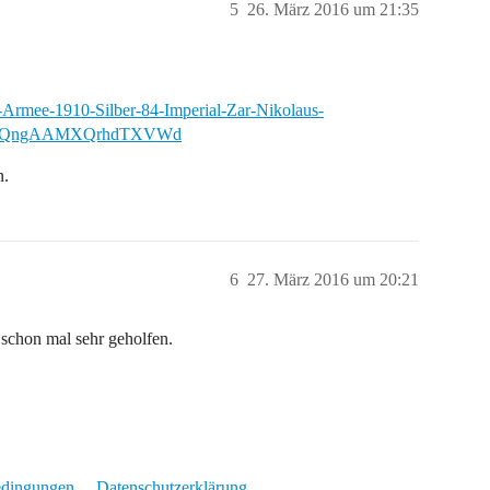
5
26. März 2016 um 21:35
-Armee-1910-Silber-84-Imperial-Zar-Nikolaus-
c7:g:QngAAMXQrhdTXVWd
n.
6
27. März 2016 um 20:21
schon mal sehr geholfen.
edingungen
Datenschutzerklärung