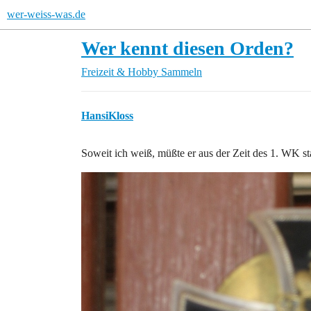
wer-weiss-was.de
Wer kennt diesen Orden?
Freizeit & Hobby
Sammeln
HansiKloss
Soweit ich weiß, müßte er aus der Zeit des 1. WK s