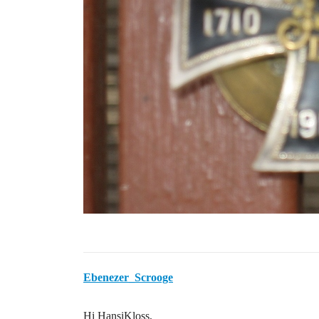
Ebenezer_Scrooge
Hi HansiKloss,