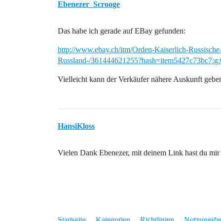
Ebenezer_Scrooge
Das habe ich gerade auf EBay gefunden:
http://www.ebay.ch/itm/Orden-Kaiserlich-Russische
Russland-/361444621255?hash=item5427c73b
Vielleicht kann der Verkäufer nähere Auskunft gebe
HansiKloss
Vielen Dank Ebenezer, mit deinem Link hast du mir 
Startseite
Kategorien
Richtlinien
Nutzungsb