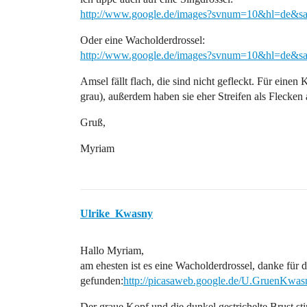
http://www.google.de/images?svnum=10&hl=de&
Oder eine Wacholderdrossel:
http://www.google.de/images?svnum=10&hl=de&
Amsel fällt flach, die sind nicht gefleckt. Für einen
grau), außerdem haben sie eher Streifen als Flecken 
Gruß,
Myriam
Ulrike_Kwasny
Hallo Myriam,
am ehesten ist es eine Wacholderdrossel, danke für 
gefunden:
http://picasaweb.google.de/U.GruenKwa
Der graue Kopf und die dunkel gestrichelte Brust st