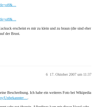
safe=off&…
safe=off&…
 Kuckuck erscheint es mir zu klein und zu braun (die sind eher
auf der Brust.
6
17. Oktober 2007 um 11:37
deine Beschreibung. Ich habe ein weiteres Foto bei Wikipedia
sny/Unbekannter…
.
immt sehr gut überein. Allerdings kam mir dieser Vogel sehr