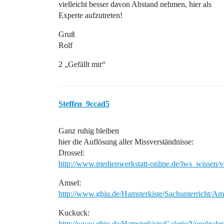
vielleicht besser davon Abstand nehmen, hier als
Experte aufzutreten!
Gruß
Rolf
2 „Gefällt mir“
Steffen_9ccad5
Ganz ruhig bleiben
hier die Auflösung aller Missverständnisse:
Drossel:
http://www.medienwerkstatt-online.de/lws_wissen/
Amsel:
http://www.gbiu.de/Hamsterkiste/Sachunterricht/A
Kuckuck:
http://www.gbiu.de/Hamsterkiste/Galerie/Vogelgale