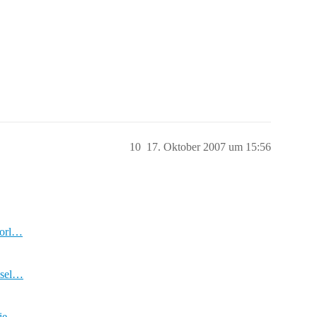
10
17. Oktober 2007 um 15:56
vorl…
msel…
rie…