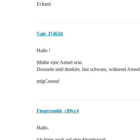
Eckard
Vale_f7463d
Hallo !
Müßte eine Amsel sein.
Drosseln sind dunkler, fast schwarz, während Amseln
mfgConrad
Fingersmith_c89cc4
Hallo,
ich tippe auch auf eine Singdrossel: