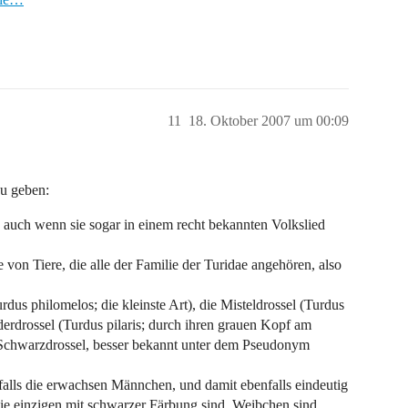
11
18. Oktober 2007 um 00:09
zu geben:
 auch wenn sie sogar in einem recht bekannten Volkslied
von Tiere, die alle der Familie der Turidae angehören, also
dus philomelos; die kleinste Art), die Misteldrossel (Turdus
derdrossel (Turdus pilaris; durch ihren grauen Kopf am
e Schwarzdrossel, besser bekannt unter dem Pseudonym
falls die erwachsen Männchen, und damit ebenfalls eindeutig
die einzigen mit schwarzer Färbung sind. Weibchen sind