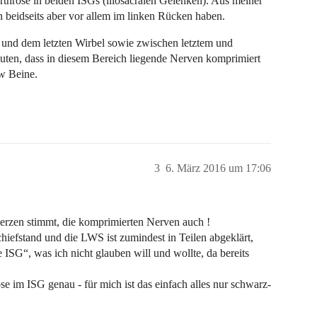
Arthrose in beiden ISGs (iliosacralen Gelenken). Aus meiner
 beidseits aber vor allem im linken Rücken haben.
und dem letzten Wirbel sowie zwischen letztem und
euten, dass in diesem Bereich liegende Nerven komprimiert
w Beine.
3
6. März 2016 um 17:06
merzen stimmt, die komprimierten Nerven auch !
hiefstand und die LWS ist zumindest in Teilen abgeklärt,
e ISG“, was ich nicht glauben will und wollte, da bereits
e im ISG genau - für mich ist das einfach alles nur schwarz-