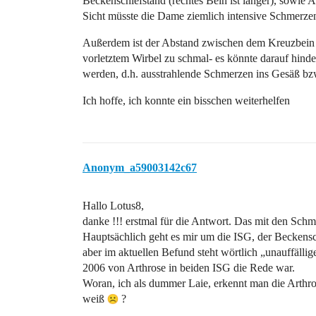
Beckenschiefstand (rechtes Bein ist länger), sowie 
Sicht müsste die Dame ziemlich intensive Schmerzen
Außerdem ist der Abstand zwischen dem Kreuzbein 
vorletztem Wirbel zu schmal- es könnte darauf hind
werden, d.h. ausstrahlende Schmerzen ins Gesäß bz
Ich hoffe, ich konnte ein bisschen weiterhelfen
Anonym_a59003142c67
Hallo Lotus8,
danke !!! erstmal für die Antwort. Das mit den Sch
Hauptsächlich geht es mir um die ISG, der Beckensc
aber im aktuellen Befund steht wörtlich „unauffällig
2006 von Arthrose in beiden ISG die Rede war.
Woran, ich als dummer Laie, erkennt man die Arthros
weiß
?