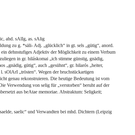
ic, ahd. sAlIg, as. sAlig
ldung zu g. *säli- Adj. „glücklich“ in gt. sels „gütig“, anord.
wie ein dehnstufiges Adjektiv der Möglichkeit zu einem Verbum
rzuliegen in gr. hiláskomai „ich stimme günstig, gnädig,
aos „gnädig, gütig“, auch „gesühnt“, gr. hilarós „heiter,
 l. sOlArI „trösten“. Wegen der bruchstückartigen
icht genau rekonstruieren. Die heutige Bedeutung ist vom
Die Verwendung von selig für „verstorben“ beruht auf der
bersetzt aus beAtae memoriae. Abstraktum: Seligkeit;
aelde, saelic“ und Verwandten bei mhd. Dichtern (Leipzig