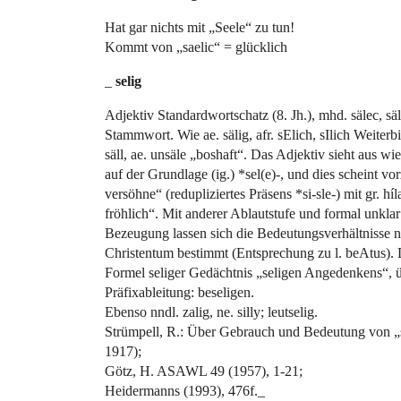
Hat gar nichts mit „Seele“ zu tun!
Kommt von „saelic“ = glücklich
_
selig
Adjektiv Standardwortschatz (8. Jh.), mhd. sälec, säl
Stammwort. Wie ae. sälig, afr. sElich, sIlich Weiterbi
säll, ae. unsäle „boshaft“. Das Adjektiv sieht aus 
auf der Grundlage (ig.) *sel(e)-, und dies scheint vo
versöhne“ (redupliziertes Präsens *si-sle-) mit gr. híl
fröhlich“. Mit anderer Ablautstufe und formal unklar
Bezeugung lassen sich die Bedeutungsverhältnisse n
Christentum bestimmt (Entsprechung zu l. beAtus). 
Formel seliger Gedächtnis „seligen Angedenkens“, ü
Präfixableitung: beseligen.
Ebenso nndl. zalig, ne. silly; leutselig.
Strümpell, R.: Über Gebrauch und Bedeutung von „s
1917);
Götz, H. ASAWL 49 (1957), 1-21;
Heidermanns (1993), 476f._