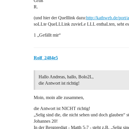
Gruß
R.
(und hier der Quelllink dazu:
http://kathweb.de/port/
soLLte QueLLLink zuvieLe LLL enthaLten, seht es 
1 „Gefällt mir“
Rolf_2484e5
Hallo Andreas, hallo, Bolo2L,
die Antwort ist richtig!
Moin, moin alle zusammen,
die Antwort ist NICHT richtig!
„Selig sind die, die nicht sehen und doch glauben“
Johannes 20!
In der Bergpredigt - Matth 5-7 - steht z.B. „Selig sin