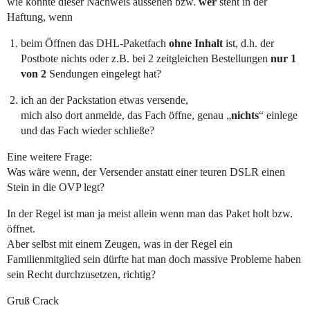
wie könnte dieser Nachweis aussehen bzw.
wer
steht in der
Haftung, wenn
beim Öffnen das DHL-Paketfach
ohne Inhalt
ist, d.h. der
Postbote nichts oder z.B. bei 2 zeitgleichen Bestellungen
nur 1
von 2
Sendungen eingelegt hat?
ich an der Packstation etwas versende,
mich also dort anmelde, das Fach öffne, genau „
nichts
“ einlege
und das Fach wieder schließe?
Eine weitere Frage:
Was wäre wenn, der Versender anstatt einer teuren DSLR einen
Stein in die OVP legt?
In der Regel ist man ja meist allein wenn man das Paket holt bzw.
öffnet.
Aber selbst mit einem Zeugen, was in der Regel ein
Familienmitglied sein dürfte hat man doch massive Probleme haben
sein Recht durchzusetzen, richtig?
Gruß Crack