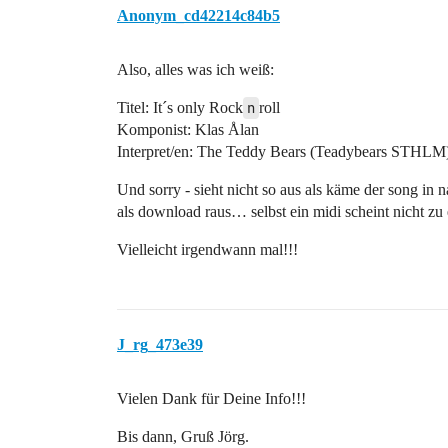
Anonym_cd42214c84b5
Also, alles was ich weiß:
Titel: It´s only Rock
n
roll
Komponist: Klas Ålan
Interpret/en: The Teddy Bears (Teadybears STHLM
Und sorry - sieht nicht so aus als käme der song in
als download raus… selbst ein midi scheint nicht zu 
Vielleicht irgendwann mal!!!
J_rg_473e39
Vielen Dank für Deine Info!!!
Bis dann, Gruß Jörg.