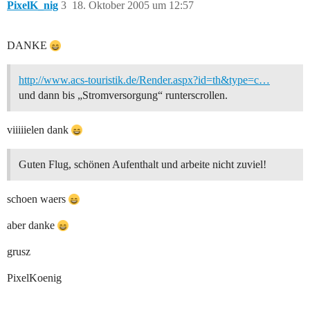
PixelK_nig
3
18. Oktober 2005 um 12:57
DANKE
http://www.acs-touristik.de/Render.aspx?id=th&type=c…
und dann bis „Stromversorgung“ runterscrollen.
viiiiielen dank
Guten Flug, schönen Aufenthalt und arbeite nicht zuviel!
schoen waers
aber danke
grusz
PixelKoenig