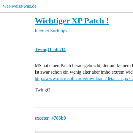
wer-weiss-was.de
Wichtiger XP Patch !
Internet
Surftipps
TwingO_afc7f4
M$ hat einen Patch herausgebracht, der auf keinem 
Ist zwar schon ein wenig älter aber imho extrem wi
http://www.microsoft.com/downloads/details.aspx
TwingO
exceter_4786b9