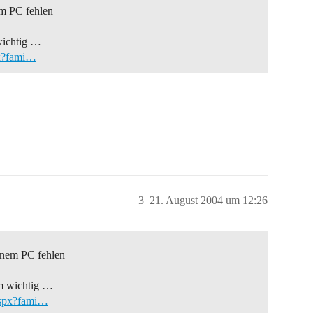
em PC fehlen
 wichtig …
px?fami…
3
21. August 2004 um 12:26
einem PC fehlen
em wichtig …
aspx?fami…