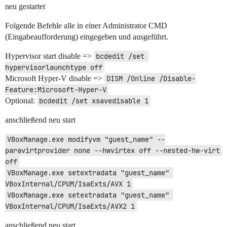
neu gestartet
Folgende Befehle alle in einer Administrator CMD
(Eingabeaufforderung) eingegeben und ausgeführt.
Hypervisor start disable =>
bcdedit /set 
hypervisorlaunchtype off
Microsoft Hyper-V disable =>
DISM /Online /Disable-
Feature:Microsoft-Hyper-V
Optional:
bcdedit /set xsavedisable 1
anschließend neu start
VBoxManage.exe modifyvm "guest_name" --
paravirtprovider none --hwvirtex off --nested-hw-virt 
off
VBoxManage.exe setextradata "guest_name" 
VBoxInternal/CPUM/IsaExts/AVX 1
VBoxManage.exe setextradata "guest_name" 
VBoxInternal/CPUM/IsaExts/AVX2 1
anschließend neu start