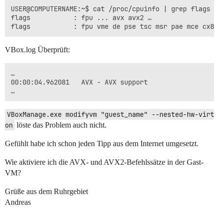
USER@COMPUTERNAME:~$ cat /proc/cpuinfo | grep flags | 
flags           : fpu ... avx avx2 …

VBox.log Überprüft:
…

00:00:04.962081   AVX - AVX support                  
VBoxManage.exe modifyvm "guest_name" --nested-hw-virt 
on
löste das Problem auch nicht.
Gefühlt habe ich schon jeden Tipp aus dem Internet umgesetzt.
Wie aktiviere ich die AVX- und AVX2-Befehlssätze in der Gast-
VM?
Grüße aus dem Ruhrgebiet
Andreas