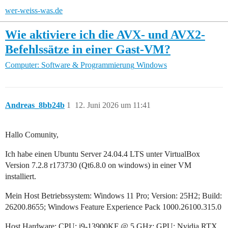
wer-weiss-was.de
Wie aktiviere ich die AVX- und AVX2-
Befehlssätze in einer Gast-VM?
Computer: Software & Programmierung
Windows
Andreas_8bb24b
1
12. Juni 2026 um 11:41
Hallo Comunity,
Ich habe einen Ubuntu Server 24.04.4 LTS unter VirtualBox
Version 7.2.8 r173730 (Qt6.8.0 on windows) in einer VM
installiert.
Mein Host Betriebssystem: Windows 11 Pro; Version: 25H2; Build:
26200.8655; Windows Feature Experience Pack 1000.26100.315.0
Host Hardware: CPU: i9-13900KF @ 5 GHz; GPU: Nvidia RTX