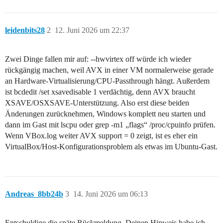
leidenbits28
2
12. Juni 2026 um 22:37
Zwei Dinge fallen mir auf: --hwvirtex off würde ich wieder
rückgängig machen, weil AVX in einer VM normalerweise gerade
an Hardware-Virtualisierung/CPU-Passthrough hängt. Außerdem
ist bcdedit /set xsavedisable 1 verdächtig, denn AVX braucht
XSAVE/OSXSAVE-Unterstützung. Also erst diese beiden
Änderungen zurücknehmen, Windows komplett neu starten und
dann im Gast mit lscpu oder grep -m1 „flags“ /proc/cpuinfo prüfen.
Wenn VBox.log weiter AVX support = 0 zeigt, ist es eher ein
VirtualBox/Host-Konfigurationsproblem als etwas im Ubuntu-Gast.
Andreas_8bb24b
3
14. Juni 2026 um 06:13
Entschuldige die späte Rückmeldung. Deinen Hinweis habe ich