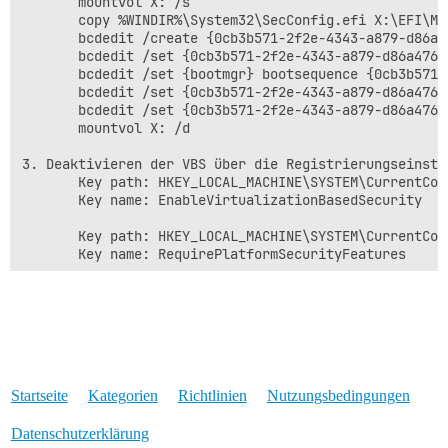
       mountvol X: /s

       copy %WINDIR%\System32\SecConfig.efi X:\EFI\Mi
       bcdedit /create {0cb3b571-2f2e-4343-a879-d86a4
       bcdedit /set {0cb3b571-2f2e-4343-a879-d86a476d
       bcdedit /set {bootmgr} bootsequence {0cb3b571-
       bcdedit /set {0cb3b571-2f2e-4343-a879-d86a476d
       bcdedit /set {0cb3b571-2f2e-4343-a879-d86a476d
       mountvol X: /d

3. Deaktivieren der VBS über die Registrierungseinste
       Key path: HKEY_LOCAL_MACHINE\SYSTEM\CurrentCon
       Key name: EnableVirtualizationBasedSecurity

       Key path: HKEY_LOCAL_MACHINE\SYSTEM\CurrentCon
       Key name: RequirePlatformSecurityFeatures

4. Über die Administrator Windows-Eingabeaufforderung

       bcdedit /set {0cb3b571-2f2e-4343-a879-d86a476d
       bcdedit /set vsmlaunchtype off

5. Im Group policies editor 

Startseite
Kategorien
Richtlinien
Nutzungsbedingungen
Computerconfiguration -> Admininistrative Vorlagen ->
Datenschutzerklärung
6. Deaktivieren aller Optionen unter „Kernisolierung“ 