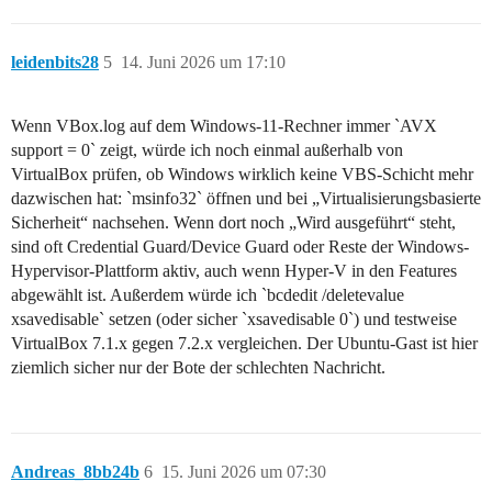
leidenbits28
5
14. Juni 2026 um 17:10
Wenn VBox.log auf dem Windows-11-Rechner immer `AVX
support = 0` zeigt, würde ich noch einmal außerhalb von
VirtualBox prüfen, ob Windows wirklich keine VBS-Schicht mehr
dazwischen hat: `msinfo32` öffnen und bei „Virtualisierungsbasierte
Sicherheit“ nachsehen. Wenn dort noch „Wird ausgeführt“ steht,
sind oft Credential Guard/Device Guard oder Reste der Windows-
Hypervisor-Plattform aktiv, auch wenn Hyper-V in den Features
abgewählt ist. Außerdem würde ich `bcdedit /deletevalue
xsavedisable` setzen (oder sicher `xsavedisable 0`) und testweise
VirtualBox 7.1.x gegen 7.2.x vergleichen. Der Ubuntu-Gast ist hier
ziemlich sicher nur der Bote der schlechten Nachricht.
Andreas_8bb24b
6
15. Juni 2026 um 07:30