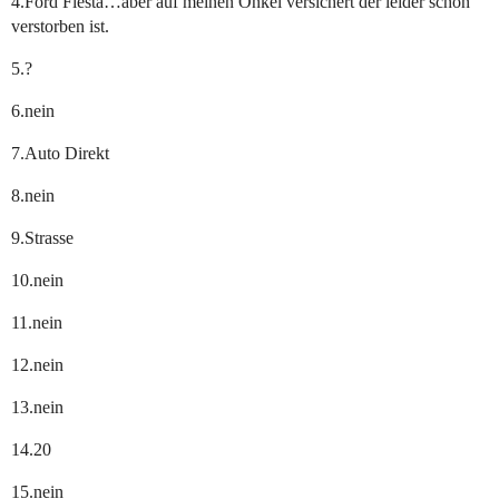
4.Ford Fiesta…aber auf meinen Onkel versichert der leider schon
verstorben ist.
5.?
6.nein
7.Auto Direkt
8.nein
9.Strasse
10.nein
11.nein
12.nein
13.nein
14.20
15.nein