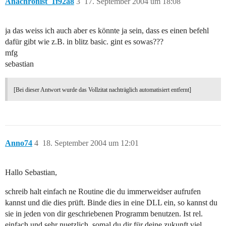
Anachronist_1f92a8
3
17. September 2004 um 18:08
ja das weiss ich auch aber es könnte ja sein, dass es einen befehl
dafür gibt wie z.B. in blitz basic. gint es sowas???
mfg
sebastian
[Bei dieser Antwort wurde das Vollzitat nachträglich automatisiert entfernt]
Anno74
4
18. September 2004 um 12:01
Hallo Sebastian,
schreib halt einfach ne Routine die du immerweidser aufrufen
kannst und die dies prüft. Binde dies in eine DLL ein, so kannst du
sie in jeden von dir geschriebenen Programm benutzen. Ist rel.
einfach und sehr nuetzlich, somal du dir für deine zukunft viel