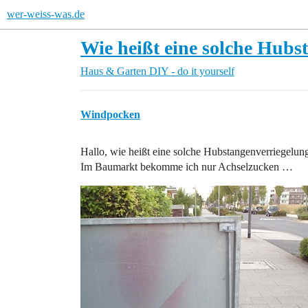
wer-weiss-was.de
Wie heißt eine solche Hubs
Haus & Garten
DIY - do it yourself
Windpocken
Hallo, wie heißt eine solche Hubstangenverriegelu
Im Baumarkt bekomme ich nur Achselzucken …