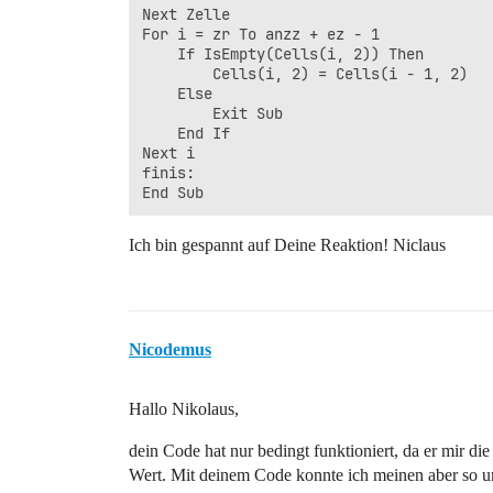
Next Zelle

For i = zr To anzz + ez - 1

    If IsEmpty(Cells(i, 2)) Then

        Cells(i, 2) = Cells(i - 1, 2)

    Else

        Exit Sub

    End If

Next i

finis:

End Sub
Ich bin gespannt auf Deine Reaktion! Niclaus
Nicodemus
Hallo Nikolaus,
dein Code hat nur bedingt funktioniert, da er mir di
Wert. Mit deinem Code konnte ich meinen aber so um