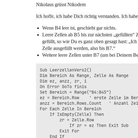
Nikolaus grüsst Nikodem
Ich hoffe, ich habe Dich richtig verstanden. Ich ha
Wenn B4 leer ist, geschieht gar nichts.
Leere Zellen ab B5 bis zur nächsten „gefüllten“ 
gefüllt, so wie Du es ganz oben gesagt hast: „Ich 
Zelle ausgefüllt werden, also bis B7.“
Weitere leere Zellen unter B7 (um bei Deinem Beis
Sub LeerzellenVers2()

Dim Bereich As Range, Zelle As Range

Dim ez, anzz, zr, i

On Error GoTo finis

Set Bereich = Range("B4:B45")

ez = Bereich.Row    ' erste Zeile im Ber
anzz = Bereich.Rows.Count   ' Anzahl Zei
For Each Zelle In Bereich

    If IsEmpty(Zelle) Then

        zr = Zelle.Row

            If zr = ez Then Exit Sub

        Exit For

    End If
