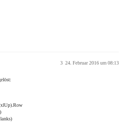
3
24. Februar 2016 um 08:13
elöst:
d(xlUp).Row
)
lanks)