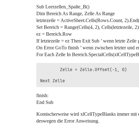
Sub Leerzellen_Spalte_B()
Dim Bereich As Range, Zelle As Range
letztezeile = ActiveSheet.Cells(Rows.Count, 2).En
Set Bereich = Range(Cells(4, 2), Cells(letztezeile, 2)
ez = Bereich.Row
If letztezeile = ez Then Exit Sub ’ wenn letzte Zeile
On Error GoTo finish ’ wenn zwischen letzter und ers
For Each Zelle In Bereich.SpecialCells(xlCellTypeB
        Zelle = Zelle.Offset(-1, 0)

finish:
End Sub
Komischerweise wird xlCellTypeBlanks immer mit ei
deswegen die Error Anweisung.