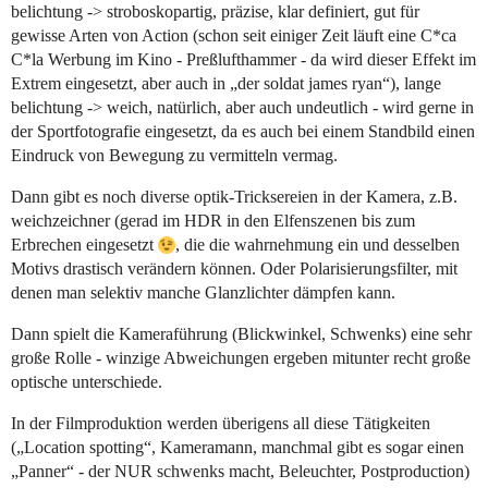
belichtung -> stroboskopartig, präzise, klar definiert, gut für
gewisse Arten von Action (schon seit einiger Zeit läuft eine C*ca
C*la Werbung im Kino - Preßlufthammer - da wird dieser Effekt im
Extrem eingesetzt, aber auch in „der soldat james ryan“), lange
belichtung -> weich, natürlich, aber auch undeutlich - wird gerne in
der Sportfotografie eingesetzt, da es auch bei einem Standbild einen
Eindruck von Bewegung zu vermitteln vermag.
Dann gibt es noch diverse optik-Tricksereien in der Kamera, z.B.
weichzeichner (gerad im HDR in den Elfenszenen bis zum
Erbrechen eingesetzt
, die die wahrnehmung ein und desselben
Motivs drastisch verändern können. Oder Polarisierungsfilter, mit
denen man selektiv manche Glanzlichter dämpfen kann.
Dann spielt die Kameraführung (Blickwinkel, Schwenks) eine sehr
große Rolle - winzige Abweichungen ergeben mitunter recht große
optische unterschiede.
In der Filmproduktion werden überigens all diese Tätigkeiten
(„Location spotting“, Kameramann, manchmal gibt es sogar einen
„Panner“ - der NUR schwenks macht, Beleuchter, Postproduction)