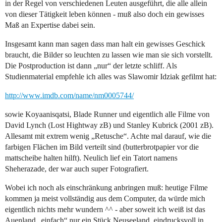
in der Regel von verschiedenen Leuten ausgeführt, die alle allein
von dieser Tätigkeit leben können - muß also doch ein gewisses
Maß an Expertise dabei sein.
Insgesamt kann man sagen dass man halt ein gewisses Geschick
braucht, die Bilder so leuchten zu lassen wie man sie sich vorstellt.
Die Postproduction ist dann „nur“ der letzte schliff. Als
Studienmaterial empfehle ich alles was Slawomir Idziak gefilmt hat:
http://www.imdb.com/name/nm0005744/
sowie Koyaanisqatsi, Blade Runner und eigentlich alle Filme von
David Lynch (Lost Hightway zB) und Stanley Kubrick (2001 zB).
Allesamt mit extrem wenig „Retusche“. Achte mal darauf, wie die
farbigen Flächen im Bild verteilt sind (butterbrotpapier vor die
mattscheibe halten hilft). Neulich lief ein Tatort namens
Sheherazade, der war auch super Fotografiert.
Wobei ich noch als einschränkung anbringen muß: heutige Filme
kommen ja meist vollständig aus dem Computer, da würde mich
eigentlich nichts mehr wundern ^^ - aber soweit ich weiß ist das
Auenland „einfach“ nur ein Stück Neuseeland, eindrucksvoll in