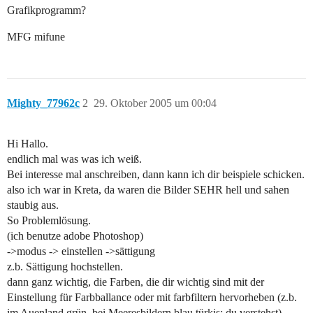
Grafikprogramm?
MFG mifune
Mighty_77962c
2
29. Oktober 2005 um 00:04
Hi Hallo.
endlich mal was was ich weiß.
Bei interesse mal anschreiben, dann kann ich dir beispiele schicken.
also ich war in Kreta, da waren die Bilder SEHR hell und sahen
staubig aus.
So Problemlösung.
(ich benutze adobe Photoshop)
->modus -> einstellen ->sättigung
z.b. Sättigung hochstellen.
dann ganz wichtig, die Farben, die dir wichtig sind mit der
Einstellung für Farbballance oder mit farbfiltern hervorheben (z.b.
im Auenland grün, bei Meeresbildern blau,türkis; du verstehst)