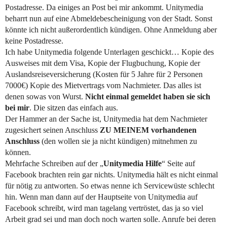
Postadresse. Da einiges an Post bei mir ankommt. Unitymedia
beharrt nun auf eine Abmeldebescheinigung von der Stadt. Sonst
könnte ich nicht außerordentlich kündigen. Ohne Anmeldung aber
keine Postadresse.
Ich habe Unitymedia folgende Unterlagen geschickt… Kopie des
Ausweises mit dem Visa, Kopie der Flugbuchung, Kopie der
Auslandsreiseversicherung (Kosten für 5 Jahre für 2 Personen
7000€) Kopie des Mietvertrags vom Nachmieter. Das alles ist
denen sowas von Wurst.
Nicht einmal gemeldet haben sie sich
bei mir
. Die sitzen das einfach aus.
Der Hammer an der Sache ist, Unitymedia hat dem Nachmieter
zugesichert seinen Anschluss
ZU MEINEM vorhandenen
Anschluss
(den wollen sie ja nicht kündigen) mitnehmen zu
können.
Mehrfache Schreiben auf der „
Unitymedia Hilfe
“ Seite auf
Facebook brachten rein gar nichts. Unitymedia hält es nicht einmal
für nötig zu antworten. So etwas nenne ich Servicewüste schlecht
hin. Wenn man dann auf der Hauptseite von Unitymedia auf
Facebook schreibt, wird man tagelang vertröstet, das ja so viel
Arbeit grad sei und man doch noch warten solle. Anrufe bei deren