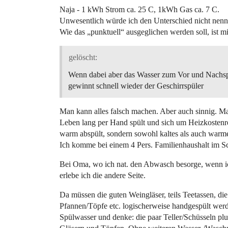
Naja - 1 kWh Strom ca. 25 C, 1kWh Gas ca. 7 C.
Unwesentlich würde ich den Unterschied nicht nenn
Wie das „punktuell“ ausgeglichen werden soll, ist mi
gelöscht:
Wenn dabei aber das Wasser zum Vor und Nachspü
gewinnt schnell wieder der Geschirrspüler
Man kann alles falsch machen. Aber auch sinnig. M
Leben lang per Hand spült und sich um Heizkostenr
warm abspült, sondern sowohl kaltes als auch warmes
Ich komme bei einem 4 Pers. Familienhaushalt im S
Bei Oma, wo ich nat. den Abwasch besorge, wenn ich
erlebe ich die andere Seite.
Da müssen die guten Weingläser, teils Teetassen, d
Pfannen/Töpfe etc. logischerweise handgespült we
Spülwasser und denke: die paar Teller/Schüsseln plus