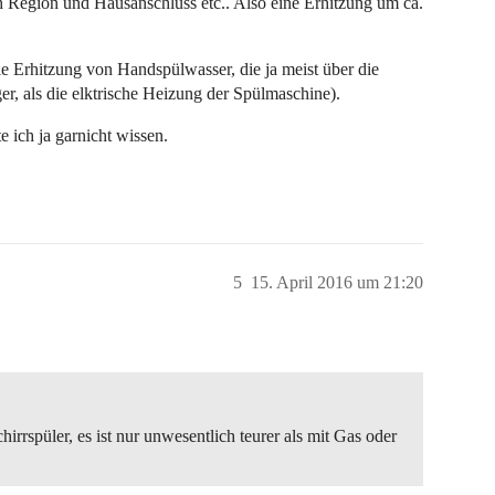
h Region und Hausanschluss etc.. Also eine Erhitzung um ca.
e Erhitzung von Handspülwasser, die ja meist über die
er, als die elktrische Heizung der Spülmaschine).
 ich ja garnicht wissen.
5
15. April 2016 um 21:20
irrspüler, es ist nur unwesentlich teurer als mit Gas oder