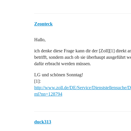
Zeonteck
Hallo,
ich denke diese Frage kann dir der [Zoll][1] direkt
betrifft, sondern auch ob sie überhaupt ausgefüh
dafür erbracht werden müssen.
LG und schönen Sonntag!
[1]:
http://www.zoll.de/DE/Service/Dienststellensuche/D
ml?nn=128794
duck313