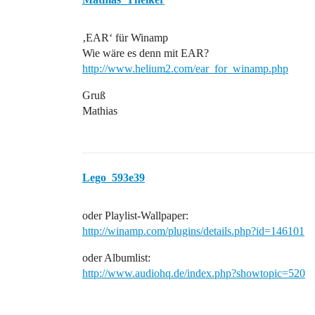
‚EAR‘ für Winamp
Wie wäre es denn mit EAR?
http://www.helium2.com/ear_for_winamp.php
Gruß
Mathias
Lego_593e39
oder Playlist-Wallpaper:
http://winamp.com/plugins/details.php?id=146101
oder Albumlist:
http://www.audiohq.de/index.php?showtopic=520