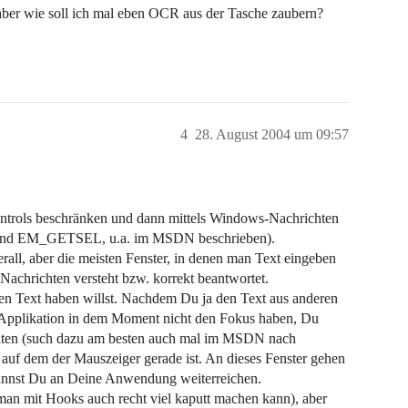
ber wie soll ich mal eben OCR aus der Tasche zaubern?
4
28. August 2004 um 09:57
Controls beschränken und dann mittels Windows-Nachrichten
nd EM_GETSEL, u.a. im MSDN beschrieben).
ll, aber die meisten Fenster, in denen man Text eingeben
e Nachrichten versteht bzw. korrekt beantwortet.
den Text haben willst. Nachdem Du ja den Text aus anderen
Applikation in dem Moment nicht den Fokus haben, Du
ichten (such dazu am besten auch mal im MSDN nach
uf dem der Mauszeiger gerade ist. An dieses Fenster gehen
annst Du an Deine Anwendung weiterreichen.
l man mit Hooks auch recht viel kaputt machen kann), aber