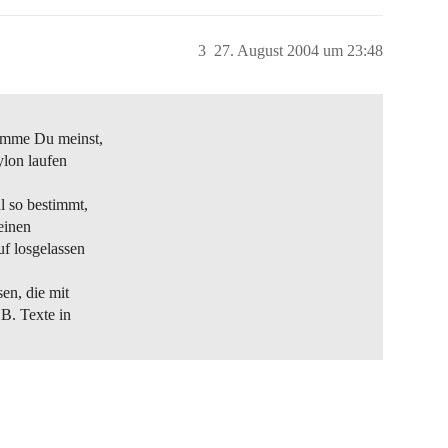
3
27. August 2004 um 23:48
ramme Du meinst,
ylon laufen
 so bestimmt,
einen
f losgelassen
en, die mit
.B. Texte in