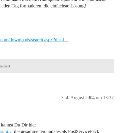
 jeden Tag formatieren, die einfachste Lösung!
t.com/downloads/search.aspx?displ…
entfernt]
3
4. August 2004 um 13:37
 kannst Du Dir hier
w=sing…
die gesammelten updates als PostServicePack