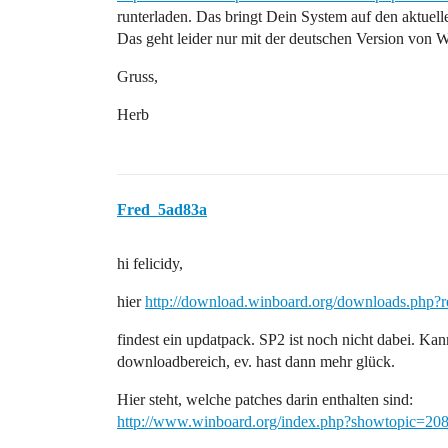
runterladen. Das bringt Dein System auf den aktuell
Das geht leider nur mit der deutschen Version von 
Gruss,
Herb
Fred_5ad83a
hi felicidy,
hier
http://download.winboard.org/downloads.php?
findest ein updatpack. SP2 ist noch nicht dabei. Kan
downloadbereich, ev. hast dann mehr glück.
Hier steht, welche patches darin enthalten sind:
http://www.winboard.org/index.php?showtopic=20