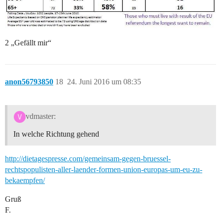
2 „Gefällt mir“
anon56793850
18
24. Juni 2016 um 08:35
vdmaster:
In welche Richtung gehend
http://dietagespresse.com/gemeinsam-gegen-bruessel-
rechtspopulisten-aller-laender-formen-union-europas-um-eu-zu-
bekaempfen/
Gruß
F.