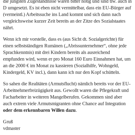
die jüngsten Zugeständnisse waren bitter nötig und sind tlw. auch in
D umgesetzt. Es ist eben nicht vermittelbar, dass ein EU-Bürger auf
(vermeintl.) Arbeitssuche ins Land kommt und sich dann nach
vergleichsweise kurzer Zeit bereits an der Zitze des Sozialstaates
nährt.
Wenn ich mir vorstelle, dass es (aus Sicht dt. Sozialgerichte) für
einen selbstständigen Rumänen („Abrissunternehmer“, ohne jede
Sprachkenntnis) mit drei Kindern bereits als ausreichend
empfunden wird, wenn er pro Monat 160 Euro Einnahmen hat, um
an die 2000 € im Monat zu kassieren (Sozialhilfe, Wohngeld,
Kindergeld, KV incl.), dann kann ich nur den Kopf schütteln.
So sahen die Realitäten (Armutsflucht) nämlich bereits vor der EU-
Arbeitnehmerfreizügigkeit aus. Gewollt waren die Pflegekraft und
Facharbeiter in weiteren Mangelberufen. Gekommen sind aber
auch extrem viele Armutsmigranten ohne Chance auf Integration
oder dem erkennbaren Willen dazu
.
Gruß
vdmaster