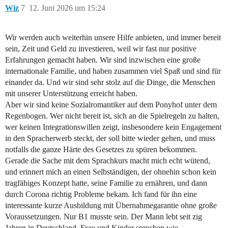
Wiz
7
12. Juni 2026 um 15:24
Wir werden auch weiterhin unsere Hilfe anbieten, und immer bereit
sein, Zeit und Geld zu investieren, weil wir fast nur positive
Erfahrungen gemacht haben. Wir sind inzwischen eine große
internationale Familie, und haben zusammen viel Spaß und sind für
einander da. Und wir sind sehr stolz auf die Dinge, die Menschen
mit unserer Unterstützung erreicht haben.
Aber wir sind keine Sozialromantiker auf dem Ponyhof unter dem
Regenbogen. Wer nicht bereit ist, sich an die Spielregeln zu halten,
wer keinen Integrationswillen zeigt, insbesondere kein Engagement
in den Spracherwerb steckt, der soll bitte wieder gehen, und muss
notfalls die ganze Härte des Gesetzes zu spüren bekommen.
Gerade die Sache mit dem Sprachkurs macht mich echt wütend,
und erinnert mich an einen Selbständigen, der ohnehin schon kein
tragfähiges Konzept hatte, seine Familie zu ernähren, und dann
durch Corona richtig Probleme bekam. Ich fand für ihn eine
interessante kurze Ausbildung mit Übernahmegarantie ohne große
Voraussetzungen. Nur B1 musste sein. Der Mann lebt seit zig
Jahren in Deutschland. Frau und Kinder sprechen wie