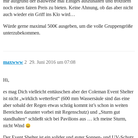
mir aufgrund der Bauweise mal Einiges auszuhalten und trotzdem
noch einen fairen Preis zu bieten. Keine Ahnung, ob das aber nicht
auch wieder ein Griff ins Klo wird…
Würde gerne maximal 500€ ausgeben, um die volle Gruppengröße
unterzubekommen.
maxwww
2
29. Juni 2016 um 07:08
Hi,
es mag Dich vielleicht enttäuschen aber der Coleman Event Shelter
ist nicht „wirklich wetterfest“ (600 mm Wassersäule sind das eine
aber sobald der Regen etwas schräg kommt ist’s schon in weiten
Bereichen darunter vorbei mit Regenschutz) und „Sturm gut
standhalten“ schließt sich bei Pavilions aus … ich meine Sturm,
nicht Wind
Der Event Shelter ist ein solider und guter Sonnen- und UV-Schutz