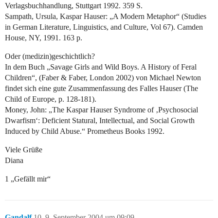
Verlagsbuchhandlung, Stuttgart 1992. 359 S.
Sampath, Ursula, Kaspar Hauser: „A Modern Metaphor“ (Studies
in German Literature, Linguistics, and Culture, Vol 67). Camden
House, NY, 1991. 163 p.
Oder (medizin)geschichtlich?
In dem Buch „Savage Girls and Wild Boys. A History of Feral
Children“, (Faber & Faber, London 2002) von Michael Newton
findet sich eine gute Zusammenfassung des Falles Hauser (The
Child of Europe, p. 128-181).
Money, John: „The Kaspar Hauser Syndrome of ‚Psychosocial
Dwarfism‘: Deficient Statural, Intellectual, and Social Growth
Induced by Child Abuse.“ Prometheus Books 1992.
Viele Grüße
Diana
1 „Gefällt mir“
Gandalf
10
9. September 2004 um 09:09