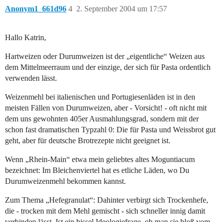
Anonym1_661d96
4
2. September 2004 um 17:57
Hallo Katrin,
Hartweizen oder Durumweizen ist der „eigentliche“ Weizen aus
dem Mittelmeerraum und der einzige, der sich für Pasta ordentlich
verwenden lässt.
Weizenmehl bei italienischen und Portugiesenläden ist in den
meisten Fällen von Durumweizen, aber - Vorsicht! - oft nicht mit
dem uns gewohnten 405er Ausmahlungsgrad, sondern mit der
schon fast dramatischen Typzahl 0: Die für Pasta und Weissbrot gut
geht, aber für deutsche Brotrezepte nicht geeignet ist.
Wenn „Rhein-Main“ etwa mein geliebtes altes Moguntiacum
bezeichnet: Im Bleichenviertel hat es etliche Läden, wo Du
Durumweizenmehl bekommen kannst.
Zum Thema „Hefegranulat“: Dahinter verbirgt sich Trockenhefe,
die - trocken mit dem Mehl gemischt - sich schneller innig damit
verbinden lässt. Ist ein bissel Ideologiefrage, ob man sie bloß vom