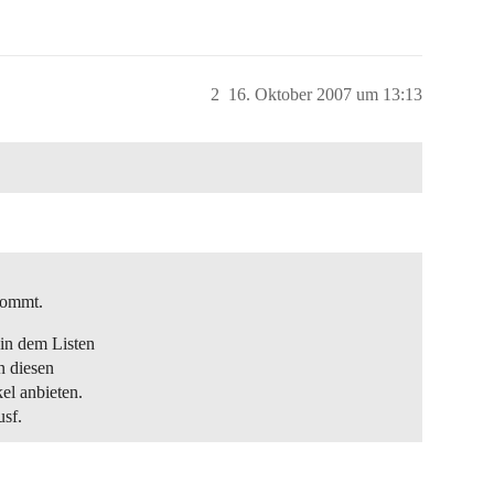
2
16. Oktober 2007 um 13:13
kommt.
in dem Listen
n diesen
el anbieten.
usf.