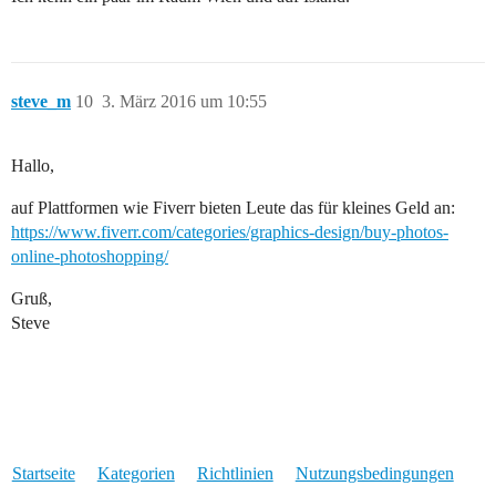
steve_m
10
3. März 2016 um 10:55
Hallo,
auf Plattformen wie Fiverr bieten Leute das für kleines Geld an:
https://www.fiverr.com/categories/graphics-design/buy-photos-
online-photoshopping/
Gruß,
Steve
Startseite
Kategorien
Richtlinien
Nutzungsbedingungen